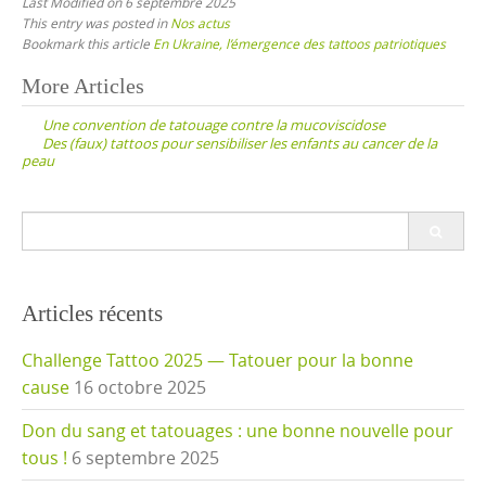
Last Modified on 6 septembre 2025
This entry was posted in
Nos actus
Bookmark this article
En Ukraine, l’émergence des tattoos patriotiques
Post
More Articles
navigation
Une convention de tatouage contre la mucoviscidose
Des (faux) tattoos pour sensibiliser les enfants au cancer de la
peau
Search
for:
Articles récents
Challenge Tattoo 2025 — Tatouer pour la bonne
cause
16 octobre 2025
Don du sang et tatouages : une bonne nouvelle pour
tous !
6 septembre 2025