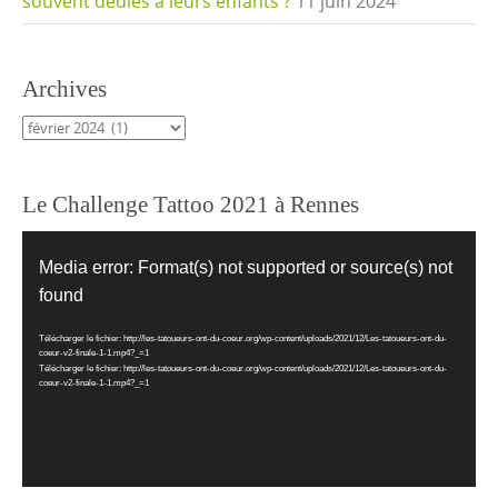
souvent dédiés à leurs enfants ?
11 juin 2024
Archives
Archives
Le Challenge Tattoo 2021 à Rennes
Lecteur
vidéo
Media error: Format(s) not supported or source(s) not
found
Télécharger le fichier: http://les-tatoueurs-ont-du-coeur.org/wp-content/uploads/2021/12/Les-tatoueurs-ont-du-
coeur-v2-finale-1-1.mp4?_=1
Télécharger le fichier: http://les-tatoueurs-ont-du-coeur.org/wp-content/uploads/2021/12/Les-tatoueurs-ont-du-
coeur-v2-finale-1-1.mp4?_=1