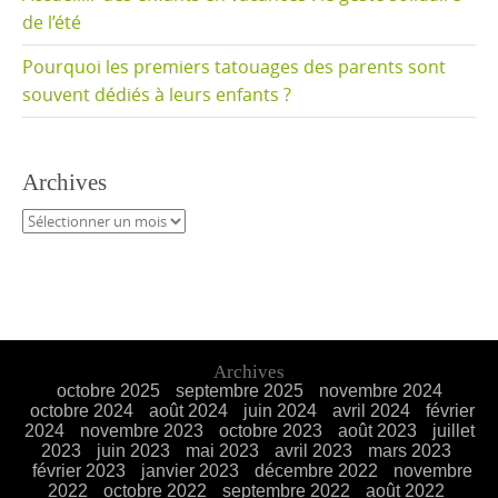
de l’été
Pourquoi les premiers tatouages des parents sont
souvent dédiés à leurs enfants ?
Archives
Archives
Archives
octobre 2025
septembre 2025
novembre 2024
octobre 2024
août 2024
juin 2024
avril 2024
février
2024
novembre 2023
octobre 2023
août 2023
juillet
2023
juin 2023
mai 2023
avril 2023
mars 2023
février 2023
janvier 2023
décembre 2022
novembre
2022
octobre 2022
septembre 2022
août 2022