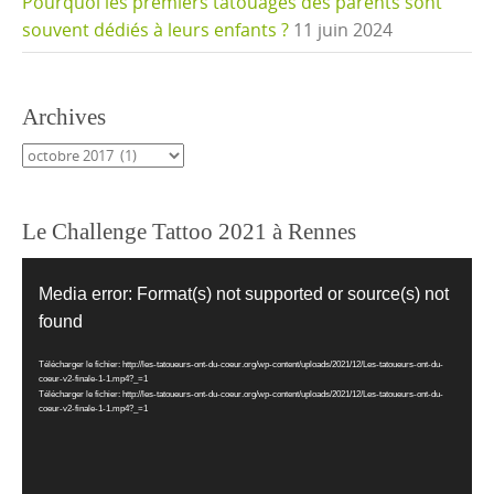
Pourquoi les premiers tatouages des parents sont
souvent dédiés à leurs enfants ?
11 juin 2024
Archives
Archives
Le Challenge Tattoo 2021 à Rennes
Lecteur
vidéo
Media error: Format(s) not supported or source(s) not
found
Télécharger le fichier: http://les-tatoueurs-ont-du-coeur.org/wp-content/uploads/2021/12/Les-tatoueurs-ont-du-
coeur-v2-finale-1-1.mp4?_=1
Télécharger le fichier: http://les-tatoueurs-ont-du-coeur.org/wp-content/uploads/2021/12/Les-tatoueurs-ont-du-
coeur-v2-finale-1-1.mp4?_=1