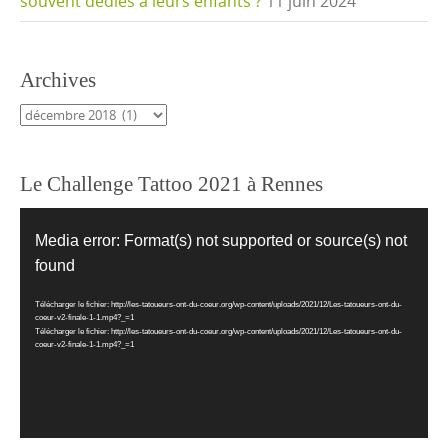
souvent dédiés à leurs enfants ?
11 juin 2024
Archives
Archives
Le Challenge Tattoo 2021 à Rennes
Lecteur
vidéo
Media error: Format(s) not supported or source(s) not
found
Télécharger le fichier: http://les-tatoueurs-ont-du-coeur.org/wp-content/uploads/2021/12/Les-tatoueurs-ont-du-
coeur-v2-finale-1-1.mp4?_=1
Télécharger le fichier: http://les-tatoueurs-ont-du-coeur.org/wp-content/uploads/2021/12/Les-tatoueurs-ont-du-
coeur-v2-finale-1-1.mp4?_=1