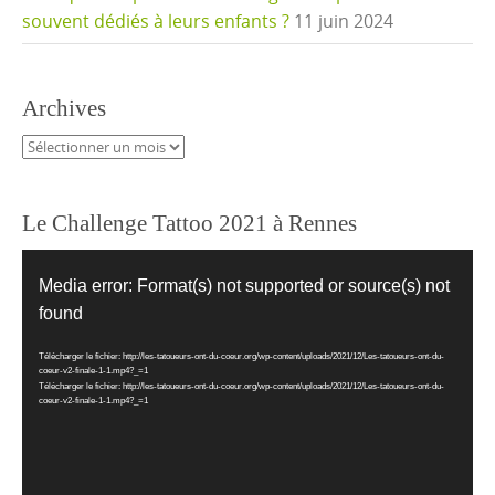
souvent dédiés à leurs enfants ?
11 juin 2024
Archives
Archives
Le Challenge Tattoo 2021 à Rennes
Lecteur
vidéo
Media error: Format(s) not supported or source(s) not
found
Télécharger le fichier: http://les-tatoueurs-ont-du-coeur.org/wp-content/uploads/2021/12/Les-tatoueurs-ont-du-
coeur-v2-finale-1-1.mp4?_=1
Télécharger le fichier: http://les-tatoueurs-ont-du-coeur.org/wp-content/uploads/2021/12/Les-tatoueurs-ont-du-
coeur-v2-finale-1-1.mp4?_=1