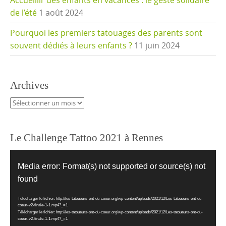
Accueillir des enfants en vacances : le geste solidaire
de l’été
1 août 2024
Pourquoi les premiers tatouages des parents sont
souvent dédiés à leurs enfants ?
11 juin 2024
Archives
Archives
Le Challenge Tattoo 2021 à Rennes
Lecteur
vidéo
Media error: Format(s) not supported or source(s) not
found
Télécharger le fichier: http://les-tatoueurs-ont-du-coeur.org/wp-content/uploads/2021/12/Les-tatoueurs-ont-du-
coeur-v2-finale-1-1.mp4?_=1
Télécharger le fichier: http://les-tatoueurs-ont-du-coeur.org/wp-content/uploads/2021/12/Les-tatoueurs-ont-du-
coeur-v2-finale-1-1.mp4?_=1