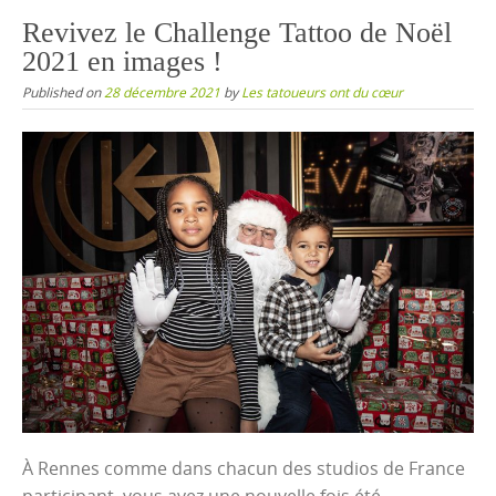
content
Revivez le Challenge Tattoo de Noël
2021 en images !
Published on
28 décembre 2021
by
Les tatoueurs ont du cœur
À Rennes comme dans chacun des studios de France
participant, vous avez une nouvelle fois été