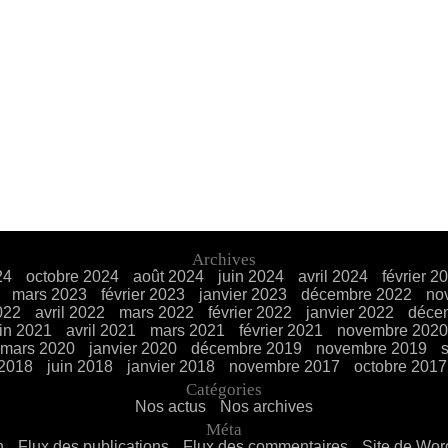
Archives
24
octobre 2024
août 2024
juin 2024
avril 2024
février 2
mars 2023
février 2023
janvier 2023
décembre 2022
no
022
avril 2022
mars 2022
février 2022
janvier 2022
déce
uin 2021
avril 2021
mars 2021
février 2021
novembre 2020
mars 2020
janvier 2020
décembre 2019
novembre 2019
 2018
juin 2018
janvier 2018
novembre 2017
octobre 2017
Catégories
Nos actus
Nos archives
Méta
n
Flux des publications
Flux des commentaires
Site de Wo