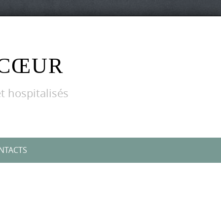
 CŒUR
t hospitalisés
NTACTS