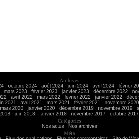
Archives
24
octobre 2024
août 2024
juin 2024
avril 2024
février 2
mars 2023
février 2023
janvier 2023
décembre 2022
no
022
avril 2022
mars 2022
février 2022
janvier 2022
déce
uin 2021
avril 2021
mars 2021
février 2021
novembre 2020
mars 2020
janvier 2020
décembre 2019
novembre 2019
 2018
juin 2018
janvier 2018
novembre 2017
octobre 2017
Catégories
Nos actus
Nos archives
Méta
n
Flux des publications
Flux des commentaires
Site de Wo