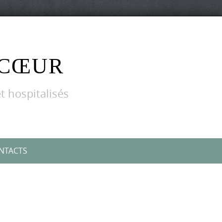
 CŒUR
t hospitalisés
NTACTS