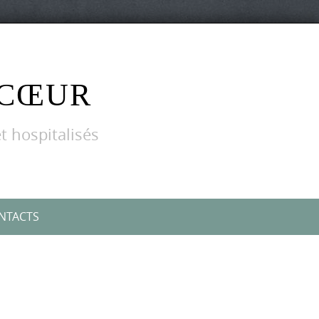
 CŒUR
t hospitalisés
NTACTS