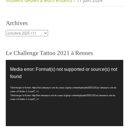
souvent dédiés à leurs enfants ?
11 juin 2024
Archives
Archives
Le Challenge Tattoo 2021 à Rennes
Lecteur
vidéo
Media error: Format(s) not supported or source(s) not
found
Télécharger le fichier: https://les-tatoueurs-ont-du-coeur.org/wp-content/uploads/2021/12/Les-tatoueurs-ont-du-
coeur-v2-finale-1-1.mp4?_=1
Télécharger le fichier: http://les-tatoueurs-ont-du-coeur.org/wp-content/uploads/2021/12/Les-tatoueurs-ont-du-
coeur-v2-finale-1-1.mp4?_=1