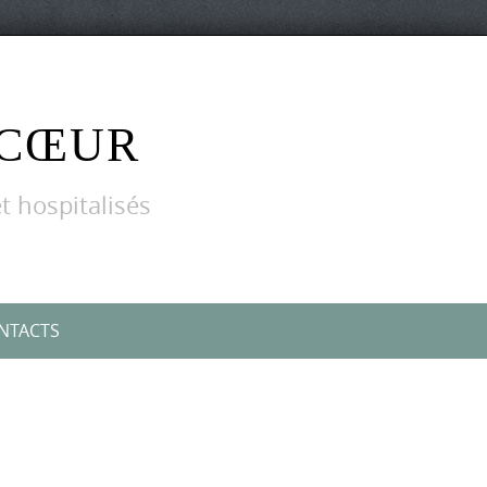
 CŒUR
t hospitalisés
NTACTS