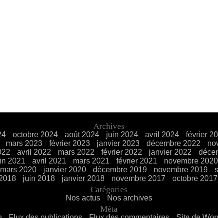
Archives
24
octobre 2024
août 2024
juin 2024
avril 2024
février 2
mars 2023
février 2023
janvier 2023
décembre 2022
no
022
avril 2022
mars 2022
février 2022
janvier 2022
déce
uin 2021
avril 2021
mars 2021
février 2021
novembre 2020
mars 2020
janvier 2020
décembre 2019
novembre 2019
 2018
juin 2018
janvier 2018
novembre 2017
octobre 2017
Catégories
Nos actus
Nos archives
Méta
n
Flux des publications
Flux des commentaires
Site de Wo