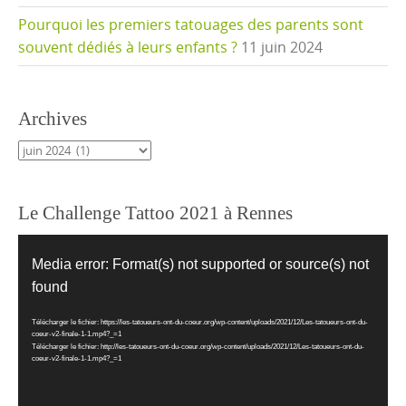
Pourquoi les premiers tatouages des parents sont
souvent dédiés à leurs enfants ?
11 juin 2024
Archives
Archives
Le Challenge Tattoo 2021 à Rennes
Lecteur
vidéo
Media error: Format(s) not supported or source(s) not
found
Télécharger le fichier: https://les-tatoueurs-ont-du-coeur.org/wp-content/uploads/2021/12/Les-tatoueurs-ont-du-
coeur-v2-finale-1-1.mp4?_=1
Télécharger le fichier: http://les-tatoueurs-ont-du-coeur.org/wp-content/uploads/2021/12/Les-tatoueurs-ont-du-
coeur-v2-finale-1-1.mp4?_=1