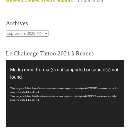
souvent dédiés à leurs enfants ?
11 juin 2024
Archives
Archives
Le Challenge Tattoo 2021 à Rennes
Lecteur
vidéo
Media error: Format(s) not supported or source(s) not
found
Télécharger le fichier: https://les-tatoueurs-ont-du-coeur.org/wp-content/uploads/2021/12/Les-tatoueurs-ont-du-
coeur-v2-finale-1-1.mp4?_=1
Télécharger le fichier: http://les-tatoueurs-ont-du-coeur.org/wp-content/uploads/2021/12/Les-tatoueurs-ont-du-
coeur-v2-finale-1-1.mp4?_=1