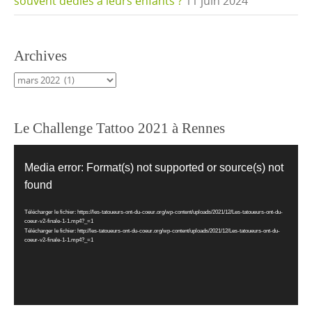
souvent dédiés à leurs enfants ?
11 juin 2024
Archives
Archives
Le Challenge Tattoo 2021 à Rennes
Lecteur
vidéo
Media error: Format(s) not supported or source(s) not
found
Télécharger le fichier: https://les-tatoueurs-ont-du-coeur.org/wp-content/uploads/2021/12/Les-tatoueurs-ont-du-
coeur-v2-finale-1-1.mp4?_=1
Télécharger le fichier: http://les-tatoueurs-ont-du-coeur.org/wp-content/uploads/2021/12/Les-tatoueurs-ont-du-
coeur-v2-finale-1-1.mp4?_=1