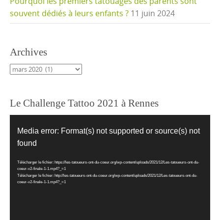
Pourquoi les premiers tatouages des parents sont
souvent dédiés à leurs enfants ?
11 juin 2024
Archives
Archives
Le Challenge Tattoo 2021 à Rennes
Lecteur
vidéo
Media error: Format(s) not supported or source(s) not
found
Télécharger le fichier: https://les-tatoueurs-ont-du-coeur.org/wp-content/uploads/2021/12/Les-tatoueurs-ont-du-
coeur-v2-finale-1-1.mp4?_=1
Télécharger le fichier: http://les-tatoueurs-ont-du-coeur.org/wp-content/uploads/2021/12/Les-tatoueurs-ont-du-
coeur-v2-finale-1-1.mp4?_=1