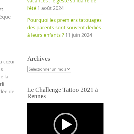
vacances : le geste solidaire de
l’été
1 août 2024
et
hèque
Pourquoi les premiers tatouages
des parents sont souvent dédiés
à leurs enfants ?
11 juin 2024
Archives
au cœur
Archives
us
e la
li
Le Challenge Tattoo 2021 à
odée de
Rennes
Lecteur
vidéo