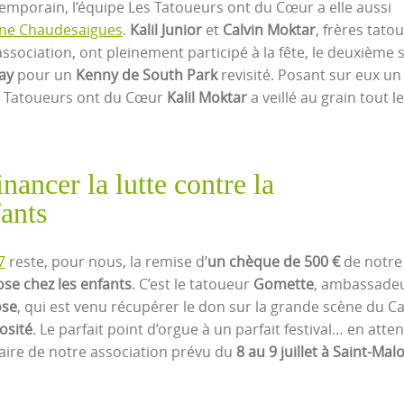
mporain, l’équipe Les Tatoueurs ont du Cœur a elle aussi
ne Chaudesaigues
.
Kalil Junior
et
Calvin Moktar
, frères tato
association, ont pleinement participé à la fête, le deuxième 
ay
pour un
Kenny de South Park
revisité. Posant sur eux un
des Tatoueurs ont du Cœur
Kalil Moktar
a veillé au grain tout l
ancer la lutte contre la
ants
7
reste, pour nous, la remise d’
un chèque de 500 €
de notre 
ose chez les enfants
. C’est le tatoueur
Gomette
, ambassade
ose
, qui est venu récupérer le don sur la grande scène du Ca
osité
. Le parfait point d’orgue à un parfait festival… en atte
aire de notre association prévu du
8 au 9 juillet à Saint-Mal