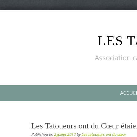
Skip
to
content
LES 
Association c
Skip
ACCUEI
to
content
Les Tatoueurs ont du Cœur étaie
Published on
2 juillet 2017
by
Les tatoueurs ont du cœur