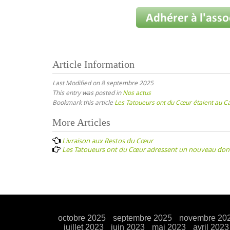
Article Information
Last Modified on 8 septembre 2025
This entry was posted in
Nos actus
Bookmark this article
Les Tatoueurs ont du Cœur étaient au Ca
Post
More Articles
navigation
Livraison aux Restos du Cœur
Les Tatoueurs ont du Cœur adressent un nouveau don à
octobre 2025
septembre 2025
novembre 20
juillet 2023
juin 2023
mai 2023
avril 2023