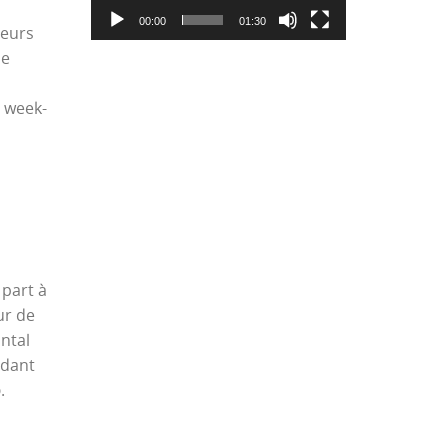
00:00
01:30
ueurs
se
e week-
part à
ur de
ntal
ndant
o
.