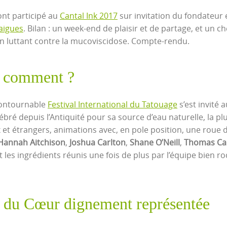
ont participé au
Cantal Ink 2017
sur invitation du fondateur 
aigues
. Bilan : un week-end de plaisir et de partage, et un c
on luttant contre la mucoviscidose. Compte-rendu.
it comment ?
contournable
Festival International du Tatouage
s’est invité 
ébré depuis l’Antiquité pour sa source d’eau naturelle, la pl
t étrangers, animations avec, en pole position, une roue d
Hannah Aitchison
,
Joshua Carlton
,
Shane O’Neill
,
Thomas Car
nt les ingrédients réunis une fois de plus par l’équipe bien r
t du Cœur dignement représentée