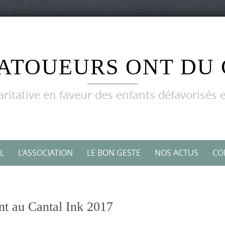
TATOUEURS ONT DU
aritative en faveur des enfants défavorisés e
L
L’ASSOCIATION
LE BON GESTE
NOS ACTUS
CO
nt au Cantal Ink 2017