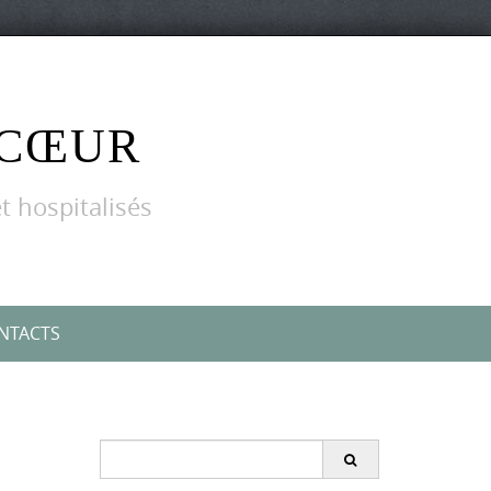
 CŒUR
t hospitalisés
NTACTS
Search
for: