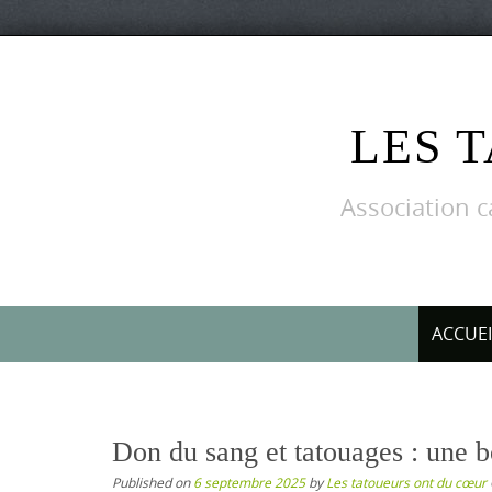
Skip
to
content
LES 
Association c
Skip
ACCUEI
to
content
Don du sang et tatouages : une b
Published on
6 septembre 2025
by
Les tatoueurs ont du cœur