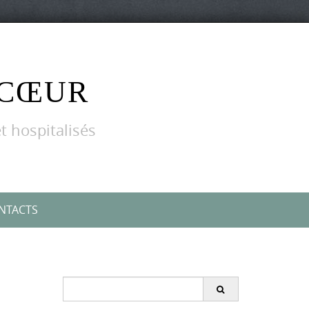
 CŒUR
t hospitalisés
NTACTS
Search
for: