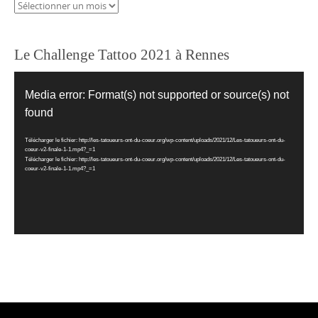
Archives
Le Challenge Tattoo 2021 à Rennes
Lecteur
vidéo
Media error: Format(s) not supported or source(s) not
found
Télécharger le fichier: http://les-tatoueurs-ont-du-coeur.org/wp-content/uploads/2021/12/Les-tatoueurs-ont-du-
coeur-v2-finale-1-1.mp4?_=1
Télécharger le fichier: http://les-tatoueurs-ont-du-coeur.org/wp-content/uploads/2021/12/Les-tatoueurs-ont-du-
coeur-v2-finale-1-1.mp4?_=1