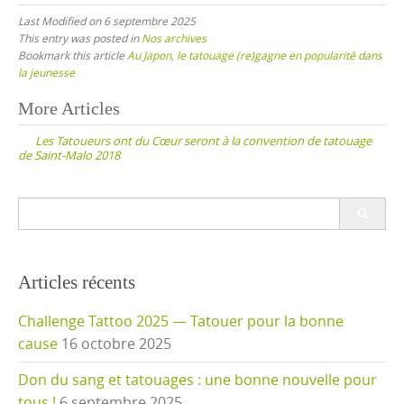
Last Modified on 6 septembre 2025
This entry was posted in
Nos archives
Bookmark this article
Au Japon, le tatouage (re)gagne en popularité dans
la jeunesse
Post
More Articles
navigation
Les Tatoueurs ont du Cœur seront à la convention de tatouage
de Saint-Malo 2018
Search
for:
Articles récents
Challenge Tattoo 2025 — Tatouer pour la bonne
cause
16 octobre 2025
Don du sang et tatouages : une bonne nouvelle pour
tous !
6 septembre 2025