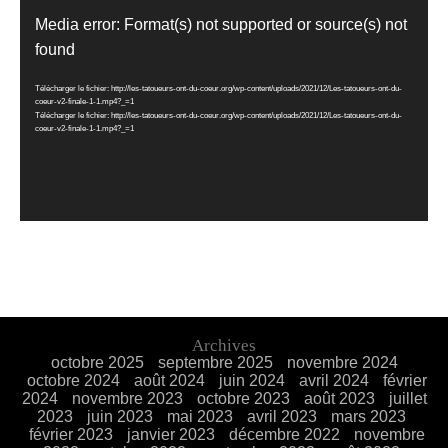
Lecteur
vidéo
Media error: Format(s) not supported or source(s) not
found
Télécharger le fichier: http://les-tatoueurs-ont-du-coeur.org/wp-content/uploads/2021/12/Les-tatoueurs-ont-du-
coeur-v2-finale-1-1.mp4?_=1
Télécharger le fichier: http://les-tatoueurs-ont-du-coeur.org/wp-content/uploads/2021/12/Les-tatoueurs-ont-du-
coeur-v2-finale-1-1.mp4?_=1
Archives
octobre 2025
septembre 2025
novembre 2024
octobre 2024
août 2024
juin 2024
avril 2024
février
2024
novembre 2023
octobre 2023
août 2023
juillet
2023
juin 2023
mai 2023
avril 2023
mars 2023
février 2023
janvier 2023
décembre 2022
novembre