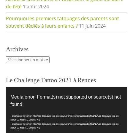
de l’été
1 août 2024
Pourquoi les premiers tatouages des parents sont
souvent dédiés à leurs enfants ?
11 juin 2024
Archives
Archives
Le Challenge Tattoo 2021 à Rennes
Lecteur
vidéo
Media error: Format(s) not supported or source(s) not
found
Télécharger le fichier: http://les-tatoueurs-ont-du-coeur.org/wp-content/uploads/2021/12/Les-tatoueurs-ont-du-
coeur-v2-finale-1-1.mp4?_=1
Télécharger le fichier: http://les-tatoueurs-ont-du-coeur.org/wp-content/uploads/2021/12/Les-tatoueurs-ont-du-
coeur-v2-finale-1-1.mp4?_=1