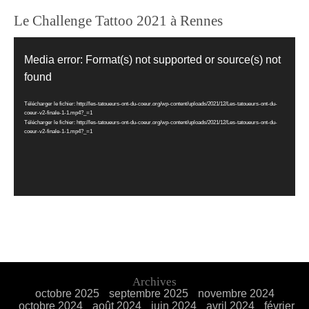
Le Challenge Tattoo 2021 à Rennes
Lecteur
vidéo
Media error: Format(s) not supported or source(s) not
found
Télécharger le fichier: http://les-tatoueurs-ont-du-coeur.org/wp-content/uploads/2021/12/Les-tatoueurs-ont-du-
coeur-v2-finale-1-1.mp4?_=1
Télécharger le fichier: http://les-tatoueurs-ont-du-coeur.org/wp-content/uploads/2021/12/Les-tatoueurs-ont-du-
coeur-v2-finale-1-1.mp4?_=1
Archives
octobre 2025
septembre 2025
novembre 2024
octobre 2024
août 2024
juin 2024
avril 2024
février