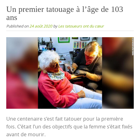
content
Un premier tatouage à l’âge de 103
ans
Published on
24 août 2020
by
Les tatoueurs ont du cœur
Une centenaire s’est fait tatouer pour la première
fois. C’était l’un des objectifs que la femme s’était fixés
avant de mourir.