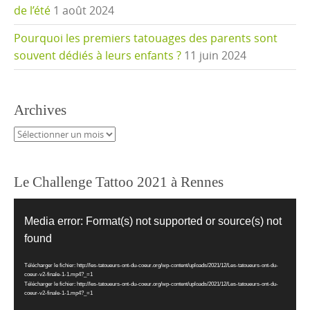
de l’été
1 août 2024
Pourquoi les premiers tatouages des parents sont
souvent dédiés à leurs enfants ?
11 juin 2024
Archives
Archives
Le Challenge Tattoo 2021 à Rennes
Lecteur
vidéo
Media error: Format(s) not supported or source(s) not
found
Télécharger le fichier: http://les-tatoueurs-ont-du-coeur.org/wp-content/uploads/2021/12/Les-tatoueurs-ont-du-
coeur-v2-finale-1-1.mp4?_=1
Télécharger le fichier: http://les-tatoueurs-ont-du-coeur.org/wp-content/uploads/2021/12/Les-tatoueurs-ont-du-
coeur-v2-finale-1-1.mp4?_=1