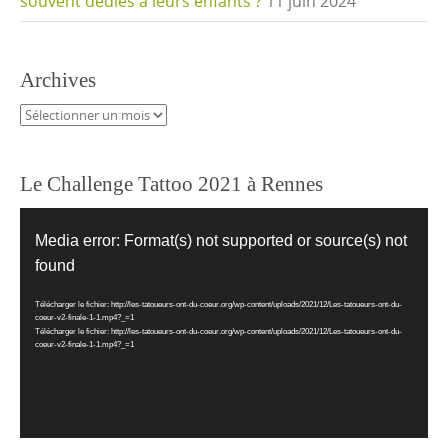
souvent dédiés à leurs enfants ?
11 juin 2024
Archives
Archives
Le Challenge Tattoo 2021 à Rennes
Lecteur
vidéo
Media error: Format(s) not supported or source(s) not
found
Télécharger le fichier: http://les-tatoueurs-ont-du-coeur.org/wp-content/uploads/2021/12/Les-tatoueurs-ont-du-
coeur-v2-finale-1-1.mp4?_=1
Télécharger le fichier: http://les-tatoueurs-ont-du-coeur.org/wp-content/uploads/2021/12/Les-tatoueurs-ont-du-
coeur-v2-finale-1-1.mp4?_=1