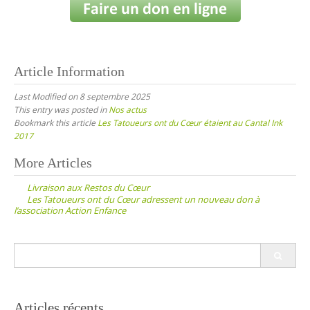
Article Information
Last Modified on 8 septembre 2025
This entry was posted in
Nos actus
Bookmark this article
Les Tatoueurs ont du Cœur étaient au Cantal Ink
2017
Post
More Articles
navigation
Livraison aux Restos du Cœur
Les Tatoueurs ont du Cœur adressent un nouveau don à
l’association Action Enfance
Search
for:
Articles récents