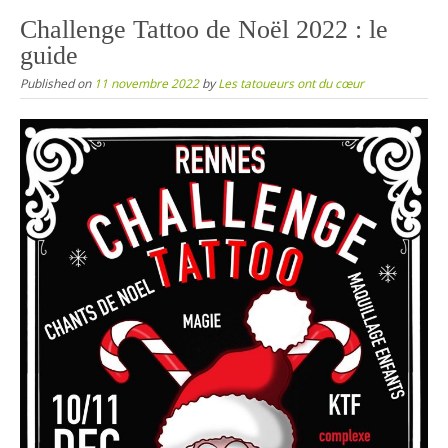
content
Challenge Tattoo de Noël 2022 : le
guide
Published on
11 novembre 2022
by
Les tatoueurs ont du cœur