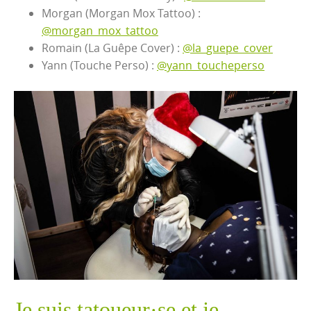
Morgan (Morgan Mox Tattoo) :
@morgan_mox_tattoo
Romain (La Guêpe Cover) :
@la_guepe_cover
Yann (Touche Perso) :
@yann_toucheperso
Je suis tatoueur·se et je